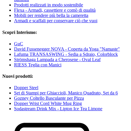
Prodotti realizzati in modo sostenibile
Flexa - Armadi, cassettiere e comò di qualità
Mobili per rendere più bella la cameretta
Armadi e scaffali per conservare ciò che vuoi
Scopri Interismo:
GuC
David Fussenegger NOVA - Coperta da Yoga "Namaste"
Lafuma TRANSASWING - Sedia a Sdraio, Colorblock
Strömshaga Lampada a Cherosene - Oval Leaf
RIESS Teglia con Manici
Nuovi prodotti:
Dopper Steel
Set di Stampi per Ghiaccioli, Manico Quadrato, Set da 6
Gozney Coltello Basculante per Pizza
Dopper Wrist Cord White Mug Ring
Sodastream Drink Mix - Lipton Ice Tea Limone