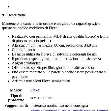
Descrizione
Mantenere la cameretta in ordine è un gioco da ragazzi grazie a
questo splendido mobiletto di Flexa!
Realizzato con pannelli in MDF di alta qualità (corpo) e legno
di pino massiccio (telaio)
Altezza: 74 cm, larghezza: 80 cm, profondità: 34,8 cm
Colore: bianco
La lacca utilizzata è priva di solventi e coloranti tossici
Il prodotto rispetta gli standard internazionali di sicurezza
Angoli arrotondati
Offre molto spazio per libri, giocattoli e altri accessori
Può essere montato sulla parete o anche essere posizionato sul
pavimento
Adatto a tutti i letti Flexa semi-elevati
Marca:
Flexa
Tipo di
accessori letto
prodotto:
Suggerimenti:
materasso nonincluso nella consegna
adatto ai soggetti allergici / ipoallergenico
,
vernici