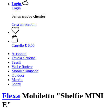
Login
Login
Sei un
nuovo cliente?
Crea un account
Carrello
€ 0,00
Accessori
Tavola e cucina
Tessili
Vasi e fioriere
Mobili e lampade
Outdoor
Marche
Sconti
Flexa
Mobiletto "Shelfie MINI
E"