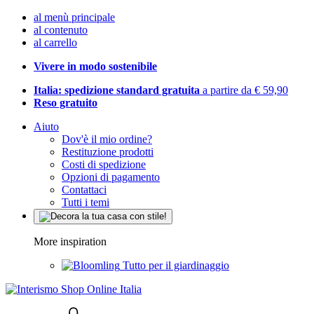
al menù principale
al contenuto
al carrello
Vivere in modo sostenibile
Italia: spedizione standard gratuita
a partire da € 59,90
Reso gratuito
Aiuto
Dov'è il mio ordine?
Restituzione prodotti
Costi di spedizione
Opzioni di pagamento
Contattaci
Tutti i temi
More inspiration
Tutto per il giardinaggio