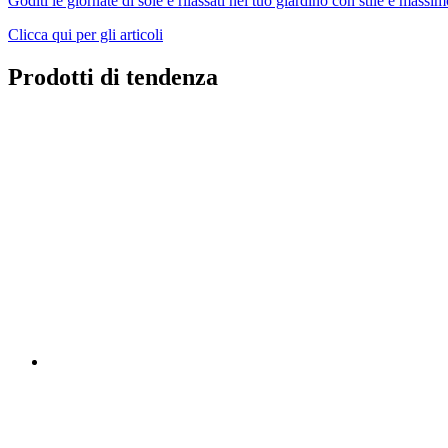
Goditi le giornate di sole e rilassati nel tuo giardino con stile e massi
Clicca qui per gli articoli
Prodotti di tendenza