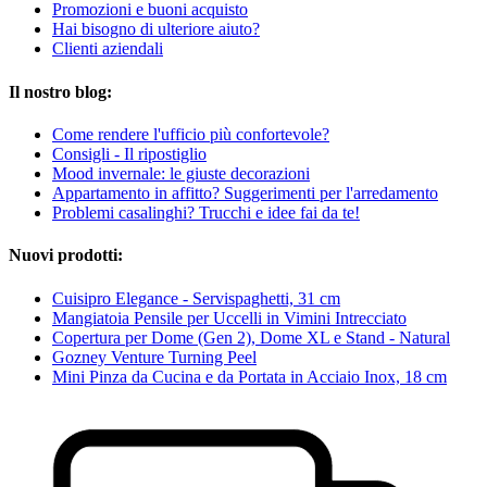
Promozioni e buoni acquisto
Hai bisogno di ulteriore aiuto?
Clienti aziendali
Il nostro blog:
Come rendere l'ufficio più confortevole?
Consigli - Il ripostiglio
Mood invernale: le giuste decorazioni
Appartamento in affitto? Suggerimenti per l'arredamento
Problemi casalinghi? Trucchi e idee fai da te!
Nuovi prodotti:
Cuisipro Elegance - Servispaghetti, 31 cm
Mangiatoia Pensile per Uccelli in Vimini Intrecciato
Copertura per Dome (Gen 2), Dome XL e Stand - Natural
Gozney Venture Turning Peel
Mini Pinza da Cucina e da Portata in Acciaio Inox, 18 cm