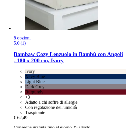
8 opzioni
5.0 (1)
Bambaw Cozy
Lenzuolo in Bambù con Angoli
-​ 180 x 200 cm, Ivory
Ivory
Navy Blue
Light Blue
Dark Grey
Burgundy
+3
Adatto a chi soffre di allergie
Con regolazione dell'umidità
Traspirante
€ 62,49
Consegna gratuita fino al giorno 25 agosto