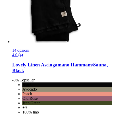
14 opzioni
4.0 (4)
Lovely Linen
Asciugamano Hammam/Sauna,
Black
-5%
Topseller
Black
Avocado
Peach
Old Rose
Jeep Green
+9
100% lino