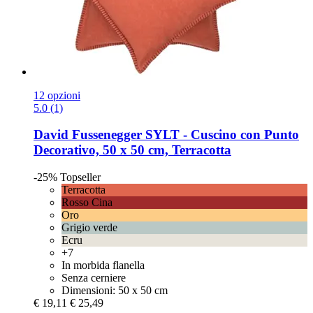
12 opzioni
5.0 (1)
David Fussenegger
SYLT -​ Cuscino con Punto
Decorativo, 50 x 50 cm, Terracotta
-25%
Topseller
Terracotta
Rosso Cina
Oro
Grigio verde
Ecru
+7
In morbida flanella
Senza cerniere
Dimensioni: 50 x 50 cm
€ 19,11
€ 25,49