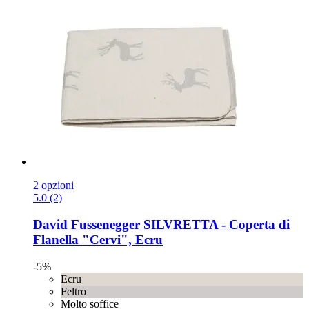
2 opzioni
5.0 (2)
David Fussenegger
SILVRETTA -​ Coperta di
Flanella "Cervi", Ecru
-5%
Ecru
Feltro
Molto soffice