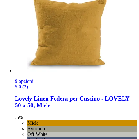
9 opzioni
5.0 (2)
Lovely Linen
Federa per Cuscino -​ LOVELY
50 x 50, Miele
-5%
Miele
Avocado
Off-White