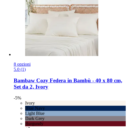
8 opzioni
5.0 (1)
Bambaw Cozy
Federa in Bambù -​ 40 x 80 cm,
Set da 2, Ivory
-5%
Ivory
Blue Navy
Light Blue
Dark Grey
Burgundy