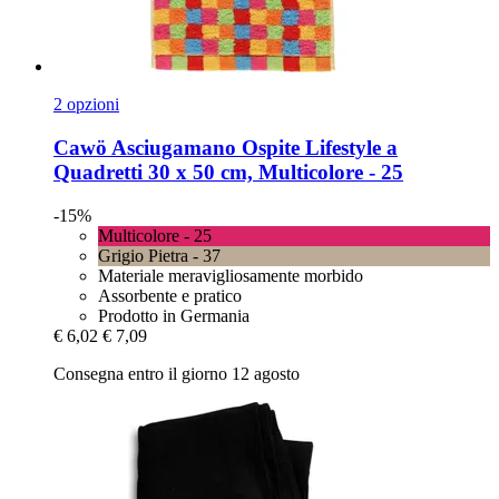
2 opzioni
Cawö
Asciugamano Ospite Lifestyle a
Quadretti 30 x 50 cm, Multicolore -​ 25
-15%
Multicolore - 25
Grigio Pietra - 37
Materiale meravigliosamente morbido
Assorbente e pratico
Prodotto in Germania
€ 6,02
€ 7,09
Consegna entro il giorno 12 agosto