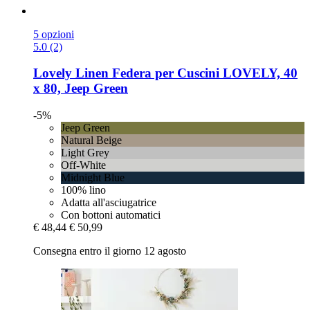
5 opzioni
5.0 (2)
Lovely Linen
Federa per Cuscini LOVELY, 40
x 80, Jeep Green
-5%
Jeep Green
Natural Beige
Light Grey
Off-White
Midnight Blue
100% lino
Adatta all'asciugatrice
Con bottoni automatici
€ 48,44
€ 50,99
Consegna entro il giorno 12 agosto