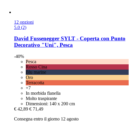
12 opzioni
5.0 (2)
David Fussenegger
SYLT -​ Coperta con Punto
Decorativo "Uni", Pesca
-40%
Pesca
Rosso Cina
Blu marine
Oro
Terracotta
+7
In morbida flanella
Molto traspirante
Dimensioni: 140 x 200 cm
€ 42,89
€ 71,49
Consegna entro il giorno 12 agosto