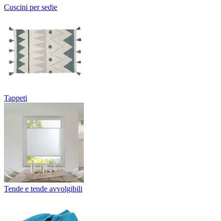
Cuscini per sedie
Tappeti
Tende e tende avvolgibili