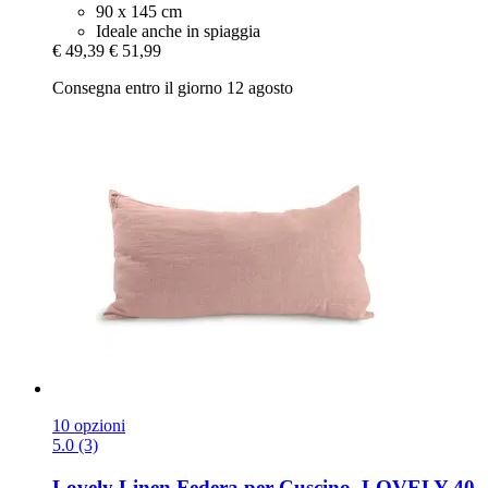
90 x 145 cm
Ideale anche in spiaggia
€ 49,39
€ 51,99
Consegna entro il giorno 12 agosto
10 opzioni
5.0 (3)
Lovely Linen
Federa per Cuscino, LOVELY 40