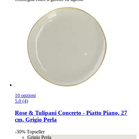
10 opzioni
5.0 (4)
Rose & Tulipani
Concerto -​ Piatto Piano, 27
cm, Grigio Perla
-30%
Topseller
Grigio Perla