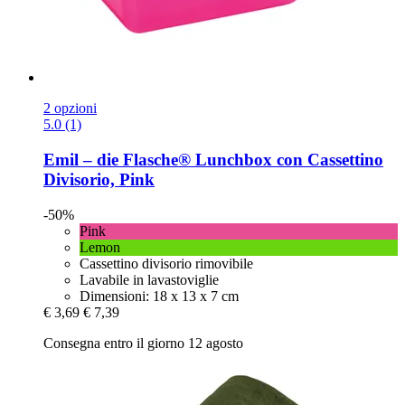
2 opzioni
5.0 (1)
Emil – die Flasche®
Lunchbox con Cassettino
Divisorio, Pink
-50%
Pink
Lemon
Cassettino divisorio rimovibile
Lavabile in lavastoviglie
Dimensioni: 18 x 13 x 7 cm
€ 3,69
€ 7,39
Consegna entro il giorno 12 agosto