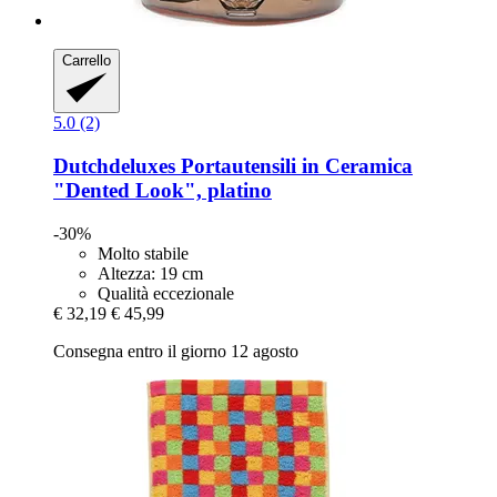
Carrello
5.0 (2)
Dutchdeluxes
Portautensili in Ceramica
"Dented Look", platino
-30%
Molto stabile
Altezza: 19 cm
Qualità eccezionale
€ 32,19
€ 45,99
Consegna entro il giorno 12 agosto