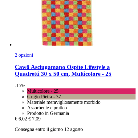
2 opzioni
Cawö
Asciugamano Ospite Lifestyle a
Quadretti 30 x 50 cm, Multicolore -​ 25
-15%
Multicolore - 25
Grigio Pietra - 37
Materiale meravigliosamente morbido
Assorbente e pratico
Prodotto in Germania
€ 6,02
€ 7,09
Consegna entro il giorno 12 agosto