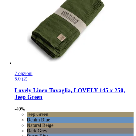
7 opzioni
5.0 (2)
Lovely Linen
Tovaglia, LOVELY 145 x 250,
Jeep Green
-40%
Jeep Green
Denim Blue
Natural Beige
Dark Grey