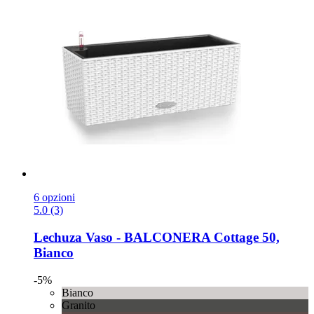
6 opzioni
5.0 (3)
Lechuza
Vaso -​ BALCONERA Cottage 50,
Bianco
-5%
Bianco
Granito