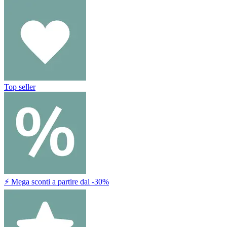
Top seller
⚡ Mega sconti a partire dal -30%