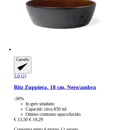
Carrello
5.0 (2)
Bitz
Zuppiera, 18 cm, Nero/ambra
-30%
In gres smaltato
Capacità: circa 850 ml
Ottimo contrasto opaco/lucido
€ 13,50
€ 19,29
Consegna entro il giorno 12 agosto