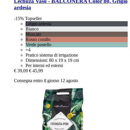
Lechuza
Vaso -​ BALCONERA Color 80, Grigio
ardesia
-15%
Topseller
Grigio ardesia
Bianco
Moscato
Rosso corallo
Verde pastello
+4
Pratico sistema di irrigazione
Dimensioni: 80 x 19 x 19 cm
Per interni ed esterni
€ 39,09
€ 45,99
Consegna entro il giorno 12 agosto