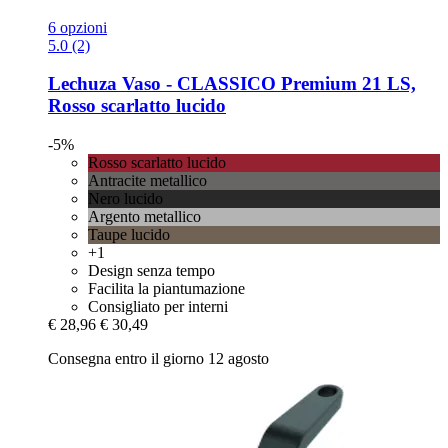
6 opzioni
5.0 (2)
Lechuza
Vaso -​ CLASSICO Premium 21 LS,
Rosso scarlatto lucido
-5%
Rosso scarlatto lucido
Antracite metallico
Nero lucido
Argento metallico
Taupe lucido
+1
Design senza tempo
Facilita la piantumazione
Consigliato per interni
€ 28,96
€ 30,49
Consegna entro il giorno 12 agosto