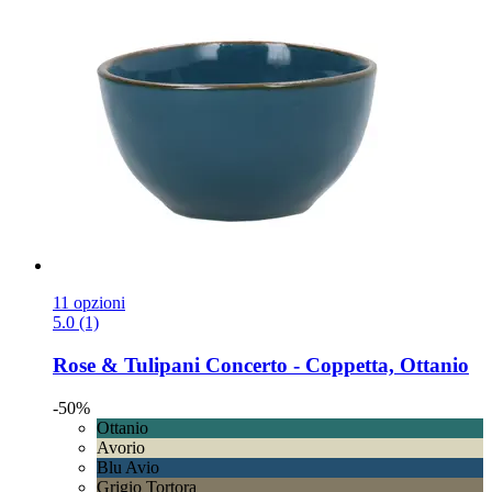
11 opzioni
5.0 (1)
Rose & Tulipani
Concerto -​ Coppetta, Ottanio
-50%
Ottanio
Avorio
Blu Avio
Grigio Tortora