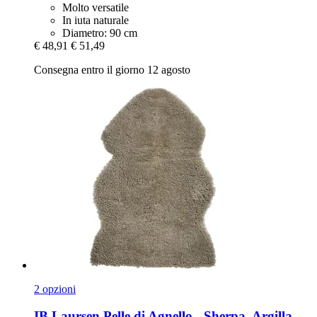
Molto versatile
In iuta naturale
Diametro: 90 cm
€ 48,91
€ 51,49
Consegna entro il giorno 12 agosto
2 opzioni
IB Laursen
Pelle di Agnello -​ Sherpa, Argilla