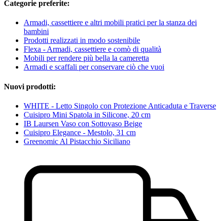
Categorie preferite:
Armadi, cassettiere e altri mobili pratici per la stanza dei
bambini
Prodotti realizzati in modo sostenibile
Flexa - Armadi, cassettiere e comò di qualità
Mobili per rendere più bella la cameretta
Armadi e scaffali per conservare ciò che vuoi
Nuovi prodotti:
WHITE - Letto Singolo con Protezione Anticaduta e Traverse
Cuisipro Mini Spatola in Silicone, 20 cm
IB Laursen Vaso con Sottovaso Beige
Cuisipro Elegance - Mestolo, 31 cm
Greenomic Al Pistacchio Siciliano