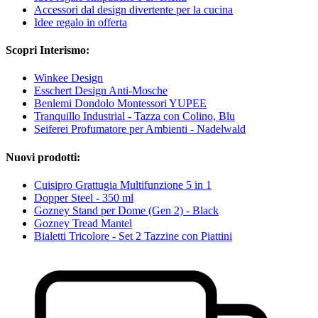
Accessori dal design divertente per la cucina
Idee regalo in offerta
Scopri Interismo:
Winkee Design
Esschert Design Anti-Mosche
Benlemi Dondolo Montessori YUPEE
Tranquillo Industrial - Tazza con Colino, Blu
Seiferei Profumatore per Ambienti - Nadelwald
Nuovi prodotti:
Cuisipro Grattugia Multifunzione 5 in 1
Dopper Steel - 350 ml
Gozney Stand per Dome (Gen 2) - Black
Gozney Tread Mantel
Bialetti Tricolore - Set 2 Tazzine con Piattini