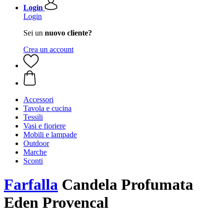
Login
Login
Sei un
nuovo cliente?
Crea un account
Accessori
Tavola e cucina
Tessili
Vasi e fioriere
Mobili e lampade
Outdoor
Marche
Sconti
Farfalla
Candela Profumata
Eden Provencal