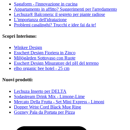
Sagaform - l'innovazione in cucina
Appartamento in affitto? Suggerimenti per l'arredamento
Lechuza® Balconera: il segreto per piante radiose
L'importanza dell'idratazione
Problemi casalinghi? Trucchi e idee fai da te!
Scopri Interismo:
Winkee Design
Esschert Design Fioriera in Zinco
Miljögården Sottovaso con Ruote
Esschert Design Misuratore del pH del terreno
elho organic bee hotel - 25 cm
Nuovi prodotti:
Lechuza Inserto per DELTA
Sodastream Drink Mix - Limone-Lime
Mercato Della Frutta - Set Mini Express - Limoni
Dopper Wrist Cord Black Mug Ring
Gozney Pala da Portata per Pizza