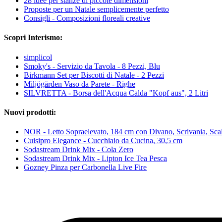
28 idee per stanze di piccole dimensioni
Proposte per un Natale semplicemente perfetto
Consigli - Composizioni floreali creative
Scopri Interismo:
simplicol
Smoky's - Servizio da Tavola - 8 Pezzi, Blu
Birkmann Set per Biscotti di Natale - 2 Pezzi
Miljögården Vaso da Parete - Righe
SILVRETTA - Borsa dell'Acqua Calda "Kopf aus", 2 Litri
Nuovi prodotti:
NOR - Letto Sopraelevato, 184 cm con Divano, Scrivania, Scale
Cuisipro Elegance - Cucchiaio da Cucina, 30,5 cm
Sodastream Drink Mix - Cola Zero
Sodastream Drink Mix - Lipton Ice Tea Pesca
Gozney Pinza per Carbonella Live Fire