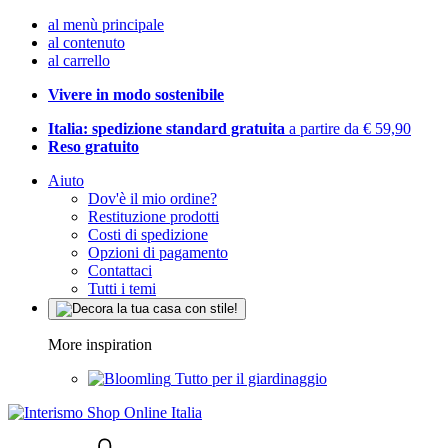
al menù principale
al contenuto
al carrello
Vivere in modo sostenibile
Italia: spedizione standard gratuita
a partire da € 59,90
Reso gratuito
Aiuto
Dov'è il mio ordine?
Restituzione prodotti
Costi di spedizione
Opzioni di pagamento
Contattaci
Tutti i temi
More inspiration
Tutto per il giardinaggio