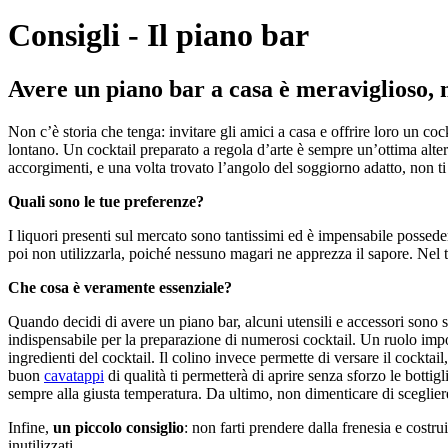
Consigli - Il piano bar
Avere un piano bar a casa è meraviglioso, m
Non c’è storia che tenga: invitare gli amici a casa e offrire loro un co
lontano. Un cocktail preparato a regola d’arte è sempre un’ottima altern
accorgimenti, e una volta trovato l’angolo del soggiorno adatto, non ti r
Quali sono le tue preferenze?
I liquori presenti sul mercato sono tantissimi ed è impensabile possede
poi non utilizzarla, poiché nessuno magari ne apprezza il sapore. Nel t
Che cosa è veramente essenziale?
Quando decidi di avere un piano bar, alcuni utensili e accessori sono 
indispensabile per la preparazione di numerosi cocktail. Un ruolo importa
ingredienti del cocktail. Il colino invece permette di versare il cocktail
buon
cavatappi
di qualità ti permetterà di aprire senza sforzo le bottig
sempre alla giusta temperatura. Da ultimo, non dimenticare di sceglie
Infine,
un piccolo consiglio
: non farti prendere dalla frenesia e costru
inutilizzati.