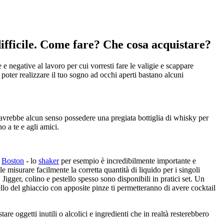
difficile. Come fare? Che cosa acquistare?
e negative al lavoro per cui vorresti fare le valigie e scappare
 poter realizzare il tuo sogno ad occhi aperti bastano alcuni
on avrebbe alcun senso possedere una pregiata bottiglia di whisky per
o a te e agli amici.
a
Boston
- lo
shaker
per esempio è incredibilmente importante e
e misurare facilmente la corretta quantità di liquido per i singoli
. Jigger, colino e pestello spesso sono disponibili in pratici set. Un
tello del ghiaccio con apposite pinze ti permetteranno di avere cocktail
are oggetti inutili o alcolici e ingredienti che in realtà resterebbero