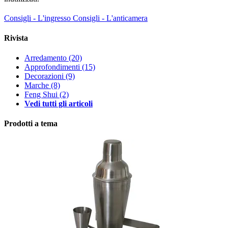
Consigli - L'ingresso
Consigli - L'anticamera
Rivista
Arredamento
(20)
Approfondimenti
(15)
Decorazioni
(9)
Marche
(8)
Feng Shui
(2)
Vedi tutti gli articoli
Prodotti a tema