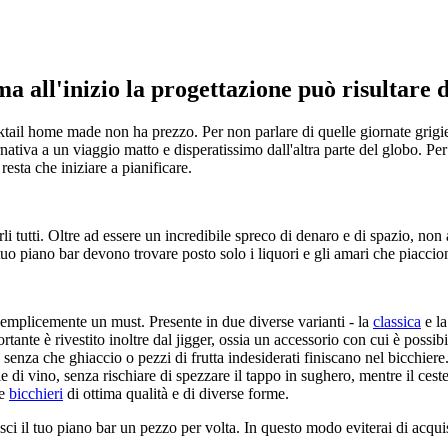
a all'inizio la progettazione può risultare 
cktail home made non ha prezzo. Per non parlare di quelle giornate grigie 
ativa a un viaggio matto e disperatissimo dall'altra parte del globo. Per
esta che iniziare a pianificare.
rli tutti. Oltre ad essere un incredibile spreco di denaro e di spazio, n
uo piano bar devono trovare posto solo i liquori e gli amari che piaccion
semplicemente un must. Presente in due diverse varianti - la
classica
e l
nte è rivestito inoltre dal jigger, ossia un accessorio con cui è possibil
, senza che ghiaccio o pezzi di frutta indesiderati finiscano nel bicchiere
lie di vino, senza rischiare di spezzare il tappo in sughero, mentre il ces
re
bicchieri
di ottima qualità e di diverse forme.
isci il tuo piano bar un pezzo per volta. In questo modo eviterai di acquist