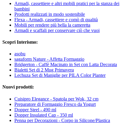
Armadi, cassettiere e altri mobili pratici per la stanza dei
bambini
Prodotti realizzati in modo sostenibile
Flexa - Armadi, cassettiere e comò di qualità
Mobili per rendere più bella la cameretta
Armadi e scaffali per conservare ciò che vuoi
Scopri Interismo:
asobu
sagaform Nature - Affetta Formaggio
Bridgerton - Caffè Macinato in Set con Latta Decorata
Bialetti Set di 2 Mug Primavera
Lechuza Set di Maniglie per PILA Color Planter
Nuovi prodotti:
Cuisipro Elegance - Spatola per Wok, 32 cm
Preparatore di Formaggio Fresco da Yogurt
Dopper Steel - 490 ml
Dopper Insulated Cap - 350 ml
Penna per Decorazioni - Corpo in Silicone/Plastica