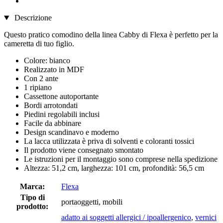
Descrizione
Questo pratico comodino della linea Cabby di Flexa è perfetto per la
cameretta di tuo figlio.
Colore: bianco
Realizzato in MDF
Con 2 ante
1 ripiano
Cassettone autoportante
Bordi arrotondati
Piedini regolabili inclusi
Facile da abbinare
Design scandinavo e moderno
La lacca utilizzata è priva di solventi e coloranti tossici
Il prodotto viene consegnato smontato
Le istruzioni per il montaggio sono comprese nella spedizione
Altezza: 51,2 cm, larghezza: 101 cm, profondità: 56,5 cm
Marca:
Flexa
Tipo di
portaoggetti, mobili
prodotto:
adatto ai soggetti allergici / ipoallergenico
,
vernici