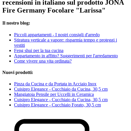
recensioni in italiano sul prodotto JONA
Fire Germany Focolare "Larissa"
Il nostro blog:
Piccoli appartamenti - I nostri consigli d'arredo
Stiratura verticale a vapore: risparmia tempo e proteggi i
vestiti
Feng shui per la tua cucina
Appartamento in affitto? Suggerimenti per l'arredamento
Come vivere una vita ordinata?
Nuovi prodotti:
Pinza da Cucina e da Portata in Acciaio Inox
Cuisipro Elegance - Cucchiaio da Cucina, 30,5 cm
Mangiatoia Pensile per Uccelli in Ceramica
Cuisipro Elegance - Cucchiaio da Cucina, 30,5 cm
Cuisipro Elegance - Cucchiaio Forato, 30,5 cm