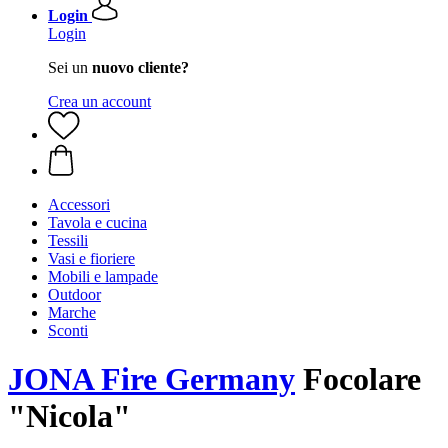
Login
Login
Sei un
nuovo cliente?
Crea un account
Accessori
Tavola e cucina
Tessili
Vasi e fioriere
Mobili e lampade
Outdoor
Marche
Sconti
JONA Fire Germany
Focolare
"Nicola"