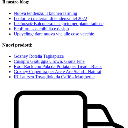
Il nostro blog:
Nuova tendenza: il kitchen farming
I colori e i materiali di tendenza nel 2022
Lechuza® Balconera: il segreto per piante radiose
EcoFurn: sostenibilità e design
Upcycling: dare nuova vita alle cose vecchie
Nuovi prodotti:
Gozney Rotella Tagliapizza
Cuisipro Gratuggia Crown, Grana Fine
Roof Rack con Pala da Portata per Tread - Black
Gozney Copertura per Arc e Arc Stand - Natural
IB Laursen Tovagliolo da Caffè - Margherite