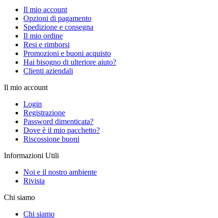
Il mio account
Opzioni di pagamento
Spedizione e consegna
Il mio ordine
Resi e rimborsi
Promozioni e buoni acquisto
Hai bisogno di ulteriore aiuto?
Clienti aziendali
Il mio account
Login
Registrazione
Password dimenticata?
Dove è il mio pacchetto?
Riscossione buoni
Informazioni Utili
Noi e il nostro ambiente
Rivista
Chi siamo
Chi siamo