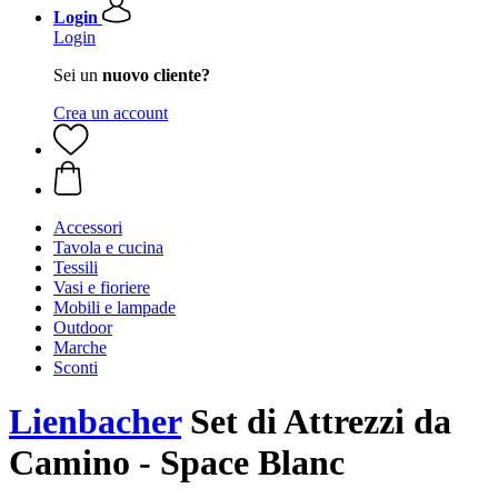
Login
Login
Sei un
nuovo cliente?
Crea un account
Accessori
Tavola e cucina
Tessili
Vasi e fioriere
Mobili e lampade
Outdoor
Marche
Sconti
Lienbacher
Set di Attrezzi da
Camino - Space Blanc