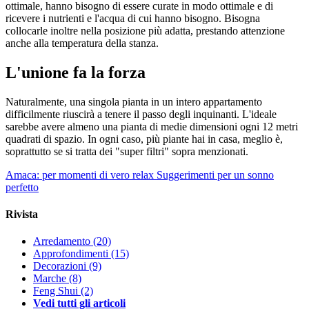
ottimale, hanno bisogno di essere curate in modo ottimale e di
ricevere i nutrienti e l'acqua di cui hanno bisogno. Bisogna
collocarle inoltre nella posizione più adatta, prestando attenzione
anche alla temperatura della stanza.
L'unione fa la forza
Naturalmente, una singola pianta in un intero appartamento
difficilmente riuscirà a tenere il passo degli inquinanti. L'ideale
sarebbe avere almeno una pianta di medie dimensioni ogni 12 metri
quadrati di spazio. In ogni caso, più piante hai in casa, meglio è,
soprattutto se si tratta dei "super filtri" sopra menzionati.
Amaca: per momenti di vero relax
Suggerimenti per un sonno
perfetto
Rivista
Arredamento
(20)
Approfondimenti
(15)
Decorazioni
(9)
Marche
(8)
Feng Shui
(2)
Vedi tutti gli articoli