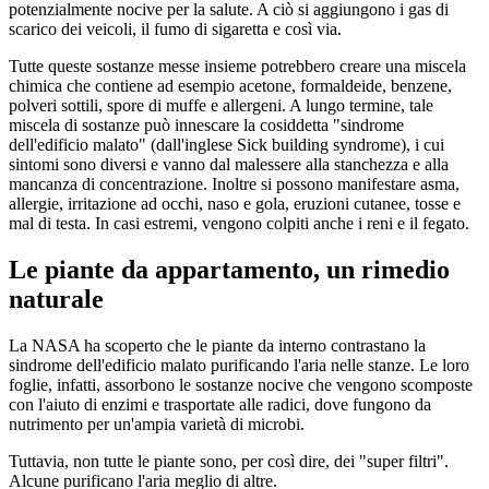
potenzialmente nocive per la salute. A ciò si aggiungono i gas di
scarico dei veicoli, il fumo di sigaretta e così via.
Tutte queste sostanze messe insieme potrebbero creare una miscela
chimica che contiene ad esempio acetone, formaldeide, benzene,
polveri sottili, spore di muffe e allergeni. A lungo termine, tale
miscela di sostanze può innescare la cosiddetta "sindrome
dell'edificio malato" (dall'inglese Sick building syndrome), i cui
sintomi sono diversi e vanno dal malessere alla stanchezza e alla
mancanza di concentrazione. Inoltre si possono manifestare asma,
allergie, irritazione ad occhi, naso e gola, eruzioni cutanee, tosse e
mal di testa. In casi estremi, vengono colpiti anche i reni e il fegato.
Le piante da appartamento, un rimedio
naturale
La NASA ha scoperto che le piante da interno contrastano la
sindrome dell'edificio malato purificando l'aria nelle stanze. Le loro
foglie, infatti, assorbono le sostanze nocive che vengono scomposte
con l'aiuto di enzimi e trasportate alle radici, dove fungono da
nutrimento per un'ampia varietà di microbi.
Tuttavia, non tutte le piante sono, per così dire, dei "super filtri".
Alcune purificano l'aria meglio di altre.