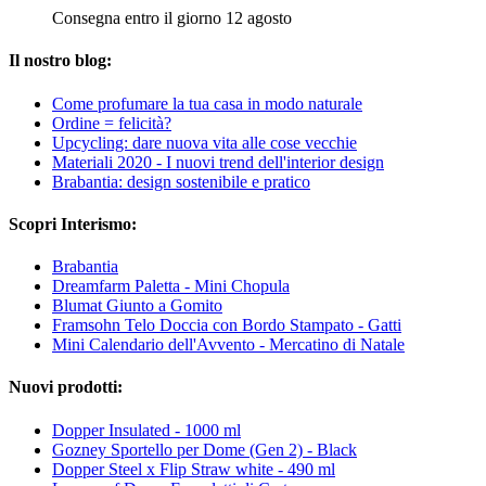
Consegna entro il giorno 12 agosto
Il nostro blog:
Come profumare la tua casa in modo naturale
Ordine = felicità?
Upcycling: dare nuova vita alle cose vecchie
Materiali 2020 - I nuovi trend dell'interior design
Brabantia: design sostenibile e pratico
Scopri Interismo:
Brabantia
Dreamfarm Paletta - Mini Chopula
Blumat Giunto a Gomito
Framsohn Telo Doccia con Bordo Stampato - Gatti
Mini Calendario dell'Avvento - Mercatino di Natale
Nuovi prodotti:
Dopper Insulated - 1000 ml
Gozney Sportello per Dome (Gen 2) - Black
Dopper Steel x Flip Straw white - 490 ml