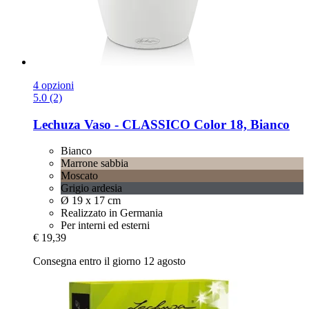
4 opzioni
5.0 (2)
Lechuza
Vaso -​ CLASSICO Color 18, Bianco
Bianco
Marrone sabbia
Moscato
Grigio ardesia
Ø 19 x 17 cm
Realizzato in Germania
Per interni ed esterni
€ 19,39
Consegna entro il giorno 12 agosto