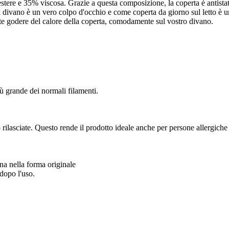
iestere e 35% viscosa. Grazie a questa composizione, la coperta è antista
l divano è un vero colpo d'occhio e come coperta da giorno sul letto è 
trete godere del calore della coperta, comodamente sul vostro divano.
ù grande dei normali filamenti.
rilasciate. Questo rende il prodotto ideale anche per persone allergiche
na nella forma originale
 dopo l'uso.