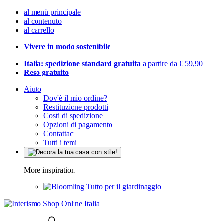
al menù principale
al contenuto
al carrello
Vivere in modo sostenibile
Italia: spedizione standard gratuita
a partire da € 59,90
Reso gratuito
Aiuto
Dov'è il mio ordine?
Restituzione prodotti
Costi di spedizione
Opzioni di pagamento
Contattaci
Tutti i temi
More inspiration
Tutto per il giardinaggio