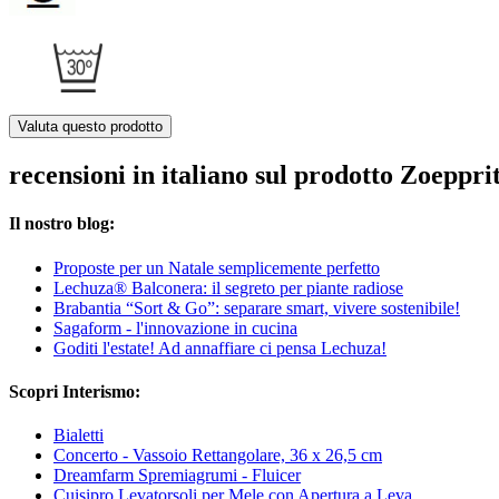
Valuta questo prodotto
recensioni in italiano sul prodotto Zoeppr
Il nostro blog:
Proposte per un Natale semplicemente perfetto
Lechuza® Balconera: il segreto per piante radiose
Brabantia “Sort & Go”: separare smart, vivere sostenibile!
Sagaform - l'innovazione in cucina
Goditi l'estate! Ad annaffiare ci pensa Lechuza!
Scopri Interismo:
Bialetti
Concerto - Vassoio Rettangolare, 36 x 26,5 cm
Dreamfarm Spremiagrumi - Fluicer
Cuisipro Levatorsoli per Mele con Apertura a Leva