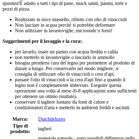
spuntini!È adatto a tutti i tipi di pane, snack salati, panini, torte e
pezzi di pizza.
Realizzato in noce massello, rifinito con olio di vinaccioli
Non lasciare in acqua perchè si potrebbe deformare
Non utilizzare in lavastoviglie, microonde o forni!
Suggerimenti per il lavaggio e la cura:
per lavarlo, usare un panno con acqua fredda o calda
non metterlo in lavastoviglie o lasciarlo in ammollo
bisogna prendersi cura del legno per permettere al prodotto di
durare a lungo. Per conservarlo nel modo migliore, si
consiglia di utilizzare olio di vinaccioli o cera d'api.
passare l'olio di vinaccioli o la cera d'api fino a quando il
legno non è completamente imbevuto. Eseguire questa
operazione una volta al mese (6-8 applicazioni sono sufficienti
per ottenere un ottimo risultato).
conservare il tagliere lontano da fonti di calore e
condizionatori d'aria e metterlo in ambienti freddi e asciutti.
Marca:
Dutchdeluxes
Tipo di
taglieri
prodotto:
materiale naturale - sono possibili differenze nella