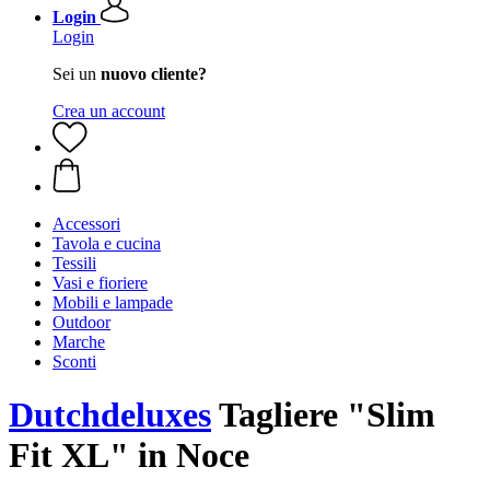
Login
Login
Sei un
nuovo cliente?
Crea un account
Accessori
Tavola e cucina
Tessili
Vasi e fioriere
Mobili e lampade
Outdoor
Marche
Sconti
Dutchdeluxes
Tagliere "Slim
Fit XL" in Noce