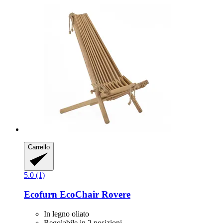
Carrello
5.0 (1)
Ecofurn
EcoChair Rovere
In legno oliato
Regolabile in 2 posizioni