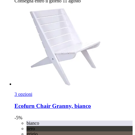
Consegna entro il giorno 11 agosto
3 opzioni
Ecofurn
Chair Granny, bianco
-5%
bianco
nero
grigio