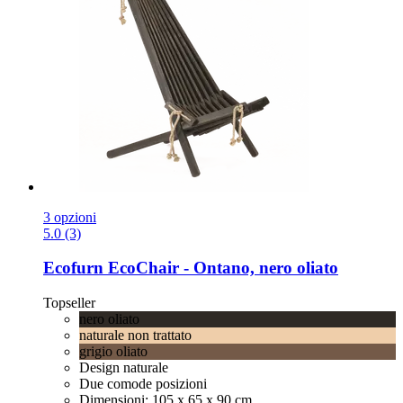
3 opzioni
5.0 (3)
Ecofurn
EcoChair -​ Ontano, nero oliato
Topseller
nero oliato
naturale non trattato
grigio oliato
Design naturale
Due comode posizioni
Dimensioni: 105 x 65 x 90 cm