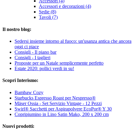
Accessori (4)
Accessori e decorazioni (4)
Sedie (8)
Tavoli (7)
Il nostro blog:
Sedersi insieme intorno al fuoco: un'usanza antica che ancora
oggi ci piace
Consigli - Il piano bar
Consigli - I taglieri
Proposte per un Natale semplicemente perfetto
Estate 2020: pollici verdi in su!
Scopri Interismo:
Bambaw Cozy
Starbucks Espresso Roast per Nespresso®
Mäser Ossia - Set Servizio Vintage - 12 Pezzi
Swirl® Sacchetti per Aspirapolvere EcoPor® Y 30
Copripiumino in Lino Satin Mako, 200 x 200 cm
Nuovi prodotti: