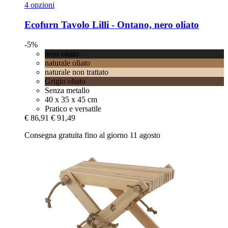
4 opzioni
Ecofurn
Tavolo Lilli -​ Ontano, nero oliato
-5%
nero oliato
naturale oliato
naturale non trattato
Grigio oliato
Senza metallo
40 x 35 x 45 cm
Pratico e versatile
€ 86,91
€ 91,49
Consegna gratuita fino al giorno 11 agosto