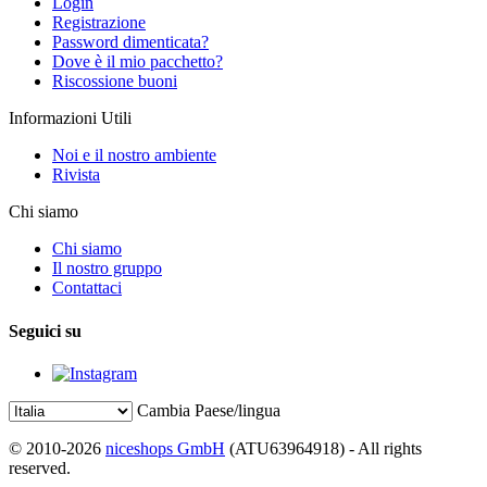
Login
Registrazione
Password dimenticata?
Dove è il mio pacchetto?
Riscossione buoni
Informazioni Utili
Noi e il nostro ambiente
Rivista
Chi siamo
Chi siamo
Il nostro gruppo
Contattaci
Seguici su
Cambia Paese/lingua
© 2010-2026
niceshops GmbH
(ATU63964918) - All rights
reserved.