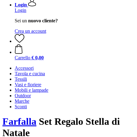
Login
Login
Sei un
nuovo cliente?
Crea un account
Carrello
€ 0,00
Accessori
Tavola e cucina
Tessili
Vasi e fioriere
Mobili e lampade
Outdoor
Marche
Sconti
Farfalla
Set Regalo Stella di
Natale