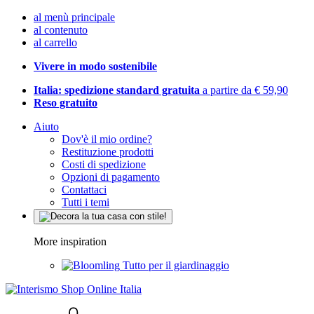
al menù principale
al contenuto
al carrello
Vivere in modo sostenibile
Italia: spedizione standard gratuita
a partire da € 59,90
Reso gratuito
Aiuto
Dov'è il mio ordine?
Restituzione prodotti
Costi di spedizione
Opzioni di pagamento
Contattaci
Tutti i temi
More inspiration
Tutto per il giardinaggio