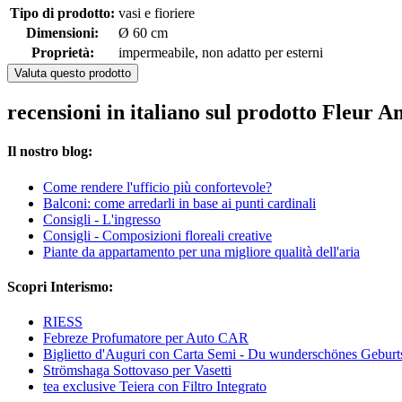
Tipo di prodotto:
vasi e fioriere
Dimensioni:
Ø 60 cm
Proprietà:
impermeabile, non adatto per esterni
Valuta questo prodotto
recensioni in italiano sul prodotto Fleur 
Il nostro blog:
Come rendere l'ufficio più confortevole?
Balconi: come arredarli in base ai punti cardinali
Consigli - L'ingresso
Consigli - Composizioni floreali creative
Piante da appartamento per una migliore qualità dell'aria
Scopri Interismo:
RIESS
Febreze Profumatore per Auto CAR
Biglietto d'Auguri con Carta Semi - Du wunderschönes Geburt
Strömshaga Sottovaso per Vasetti
tea exclusive Teiera con Filtro Integrato