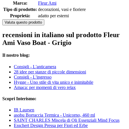
Marca:
Fleur Ami
Tipo di prodotto:
decorazioni, vasi e fioriere
Proprietà:
adatto per esterni
Valuta questo prodotto
recensioni in italiano sul prodotto Fleur
Ami Vaso Boat - Grigio
Il nostro blog:
Consigli - L'anticamera
28 idee per stanze di piccole dimensioni
Consigli - L'ingresso
Hygge - Uno stile di vita unico e inimitabile
Amaca: per momenti di vero relax
Scopri Interismo:
IB Laursen
asobu Borraccia Termica - Unicorno, 460 ml
SAINT CHARLES Miscela di Oli Essenziali Mind Focus
Esschert Design Pressa per Fiori ed Erbe