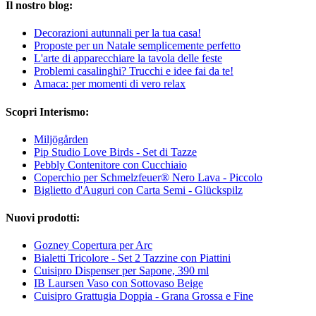
Il nostro blog:
Decorazioni autunnali per la tua casa!
Proposte per un Natale semplicemente perfetto
L'arte di apparecchiare la tavola delle feste
Problemi casalinghi? Trucchi e idee fai da te!
Amaca: per momenti di vero relax
Scopri Interismo:
Miljögården
Pip Studio Love Birds - Set di Tazze
Pebbly Contenitore con Cucchiaio
Coperchio per Schmelzfeuer® Nero Lava - Piccolo
Biglietto d'Auguri con Carta Semi - Glückspilz
Nuovi prodotti:
Gozney Copertura per Arc
Bialetti Tricolore - Set 2 Tazzine con Piattini
Cuisipro Dispenser per Sapone, 390 ml
IB Laursen Vaso con Sottovaso Beige
Cuisipro Grattugia Doppia - Grana Grossa e Fine