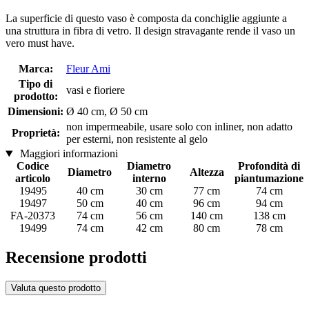
La superficie di questo vaso è composta da conchiglie aggiunte a
una struttura in fibra di vetro. Il design stravagante rende il vaso un
vero must have.
Marca:
Fleur Ami
Tipo di
vasi e fioriere
prodotto:
Dimensioni:
Ø 40 cm, Ø 50 cm
non impermeabile, usare solo con inliner, non adatto
Proprietà:
per esterni, non resistente al gelo
Maggiori informazioni
Codice
Diametro
Profondità di
Diametro
Altezza
articolo
interno
piantumazione
19495
40 cm
30 cm
77 cm
74 cm
19497
50 cm
40 cm
96 cm
94 cm
FA-20373
74 cm
56 cm
140 cm
138 cm
19499
74 cm
42 cm
80 cm
78 cm
Recensione prodotti
Valuta questo prodotto