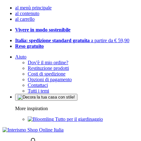
al menù principale
al contenuto
al carrello
Vivere in modo sostenibile
Italia: spedizione standard gratuita
a partire da € 59,90
Reso gratuito
Aiuto
Dov'è il mio ordine?
Restituzione prodotti
Costi di spedizione
Opzioni di pagamento
Contattaci
Tutti i temi
More inspiration
Tutto per il giardinaggio