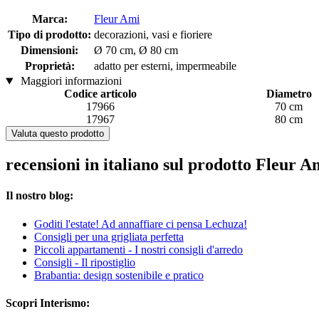
Marca:
Fleur Ami
Tipo di prodotto:
decorazioni, vasi e fioriere
Dimensioni:
Ø 70 cm, Ø 80 cm
Proprietà:
adatto per esterni, impermeabile
Maggiori informazioni
Codice articolo
Diametro
17966
70 cm
17967
80 cm
Valuta questo prodotto
recensioni in italiano sul prodotto Fleur 
Il nostro blog:
Goditi l'estate! Ad annaffiare ci pensa Lechuza!
Consigli per una grigliata perfetta
Piccoli appartamenti - I nostri consigli d'arredo
Consigli - Il ripostiglio
Brabantia: design sostenibile e pratico
Scopri Interismo: