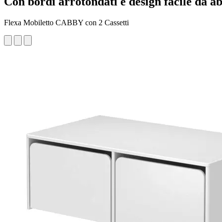
Con bordi arrotondati e design facile da a
Flexa Mobiletto CABBY con 2 Cassetti