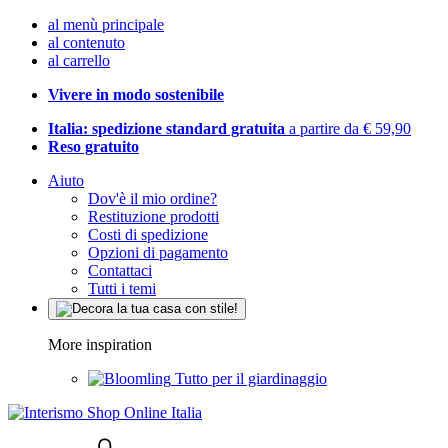
al menù principale
al contenuto
al carrello
Vivere in modo sostenibile
Italia: spedizione standard gratuita
a partire da € 59,90
Reso gratuito
Aiuto
Dov'è il mio ordine?
Restituzione prodotti
Costi di spedizione
Opzioni di pagamento
Contattaci
Tutti i temi
More inspiration
Tutto per il giardinaggio