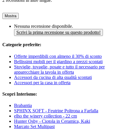
2 recensioni in altre lingue.
Mostra
Nessuna recensione disponibile.
Scrivi la prima recensione su questo prodotto!
Categorie preferite:
Offerte imperdibili con almeno il 30% di sconto
Bellissimi mobili per il giardino a prezzi scontati
Stoviglie, tovaglie, posate e tutto il necessario per
apparecchiare la tavola in offerta
Accessori da cucina di alta qualità scontati
Accessori per la casa in offerta
Scopri Interismo:
Brabantia
SPHINX SOFT - Feutrine Poltrona a Farfalla
elho the winery collection - 22 cm
Hunter Osby - Ciotola in Ceramica, Kaki
Marcato Set Multipast