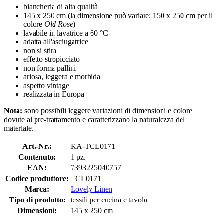
biancheria di alta qualità
145 x 250 cm (la dimensione può variare: 150 x 250 cm per il
colore
Old Rose
)
lavabile in lavatrice a 60 °C
adatta all'asciugatrice
non si stira
effetto stropicciato
non forma pallini
ariosa, leggera e morbida
aspetto vintage
realizzata in Europa
Nota:
sono possibili leggere variazioni di dimensioni e colore
dovute al pre-trattamento e caratterizzano la naturalezza del
materiale.
Art.-Nr.:
KA-TCL0171
Contenuto:
1 pz.
EAN:
7393225040757
Codice produttore:
TCL0171
Marca:
Lovely Linen
Tipo di prodotto:
tessili per cucina e tavolo
Dimensioni:
145 x 250 cm