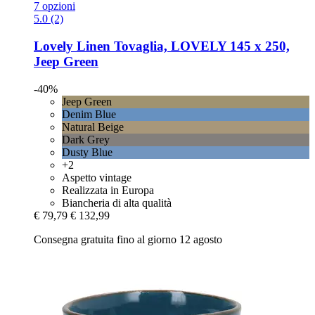
7 opzioni
5.0 (2)
Lovely Linen
Tovaglia, LOVELY 145 x 250,
Jeep Green
-40%
Jeep Green
Denim Blue
Natural Beige
Dark Grey
Dusty Blue
+2
Aspetto vintage
Realizzata in Europa
Biancheria di alta qualità
€ 79,79
€ 132,99
Consegna gratuita fino al giorno 12 agosto