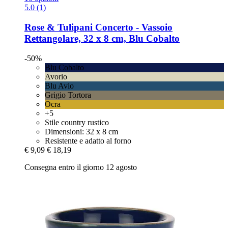
5.0 (1)
Rose & Tulipani
Concerto -​ Vassoio
Rettangolare, 32 x 8 cm, Blu Cobalto
-50%
Blu Cobalto
Avorio
Blu Avio
Grigio Tortora
Ocra
+5
Stile country rustico
Dimensioni: 32 x 8 cm
Resistente e adatto al forno
€ 9,09
€ 18,19
Consegna entro il giorno 12 agosto