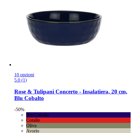
10 opzioni
5.0 (1)
Rose & Tulipani
Concerto -​ Insalatiera, 20 cm,
Blu Cobalto
-50%
Blu Cobalto
Corallo
Oliva
Avorio