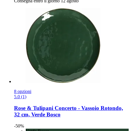
Consegna entro il giorno 12 agosto
8 opzioni
5.0 (1)
Rose & Tulipani
Concerto -​ Vassoio Rotondo,
32 cm, Verde Bosco
-50%