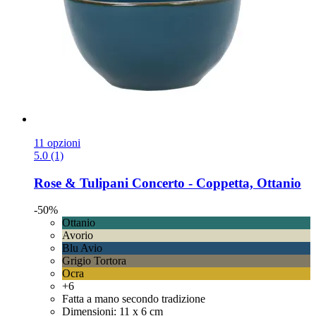
11 opzioni
5.0 (1)
Rose & Tulipani
Concerto -​ Coppetta, Ottanio
-50%
Ottanio
Avorio
Blu Avio
Grigio Tortora
Ocra
+6
Fatta a mano secondo tradizione
Dimensioni: 11 x 6 cm