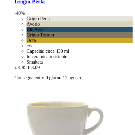
Grigio Perla
-40%
Grigio Perla
Avorio
Blu Avio
Grigio Tortora
Ocra
+6
Capacità: circa 430 ml
In ceramica resistente
Smaltata
€ 4,85
€ 8,09
Consegna entro il giorno 12 agosto