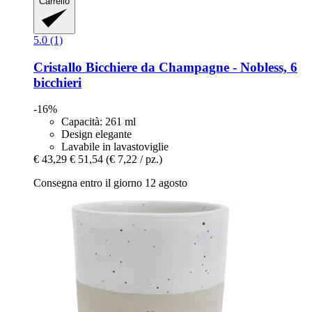
Carrello
5.0 (1)
Cristallo
Bicchiere da Champagne -​ Nobless, 6
bicchieri
-16%
Capacità: 261 ml
Design elegante
Lavabile in lavastoviglie
€ 43,29
€ 51,54
(€ 7,22 / pz.)
Consegna entro il giorno 12 agosto