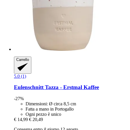
Carrello
5.0 (1)
Eulenschnitt
Tazza -​ Erstmal Kaffee
-27%
Dimensioni: Ø circa 8,5 cm
Fatta a mano in Portogallo
Ogni pezzo è unico
€ 14,99
€ 20,49
Consegna entro il giorno 12 agosto