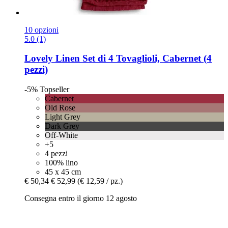
10 opzioni
5.0 (1)
Lovely Linen
Set di 4 Tovaglioli, Cabernet (4
pezzi)
-5%
Topseller
Cabernet
Old Rose
Light Grey
Dark Grey
Off-White
+5
4 pezzi
100% lino
45 x 45 cm
€ 50,34
€ 52,99
(€ 12,59 / pz.)
Consegna entro il giorno 12 agosto