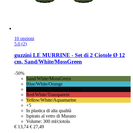
10 opzioni
5.0 (2)
guzzini
LE MURRINE -​ Set di 2 Ciotole Ø 12
cm, Sand/White/MossGreen
-50%
Sand/White/MossGreen
Blue/White/Orange
Black/White/Transparent Red
Red/White/Transparent
Yellow/White/Aquamarine
+5
In plastica di alta qualità
Ispirato al vetro di Murano
Volume: 300 ml/ciotola
€ 13,74
€ 27,49