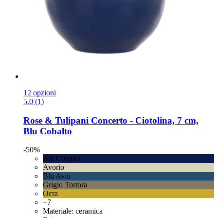
12 opzioni
5.0 (1)
Rose & Tulipani
Concerto -​ Ciotolina, 7 cm,
Blu Cobalto
-50%
Blu Cobalto
Avorio
Blu Avio
Grigio Tortora
Ocra
+7
Materiale: ceramica