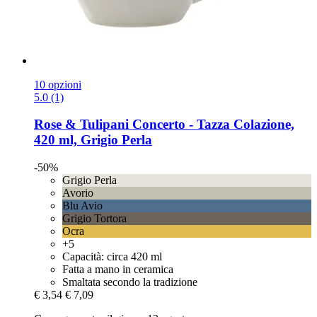
10 opzioni
5.0 (1)
Rose & Tulipani
Concerto -​ Tazza Colazione,
420 ml, Grigio Perla
-50%
Grigio Perla
Avorio
Blu Avio
Grigio Tortora
Ocra
+5
Capacità: circa 420 ml
Fatta a mano in ceramica
Smaltata secondo la tradizione
€ 3,54
€ 7,09