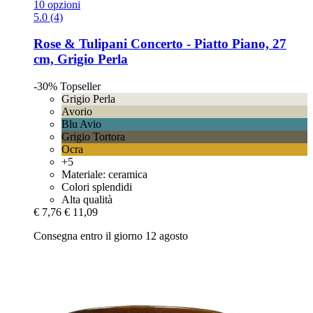
10 opzioni
5.0 (4)
Rose & Tulipani
Concerto -​ Piatto Piano, 27
cm, Grigio Perla
-30%
Topseller
Grigio Perla
Avorio
Blu Avio
Grigio Tortora
Ocra
+5
Materiale: ceramica
Colori splendidi
Alta qualità
€ 7,76
€ 11,09
Consegna entro il giorno 12 agosto