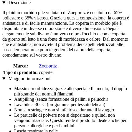
Descrizione
Il plaid in morbido pile vellutato di Zoeppritz è costituito da 65%
poliestere e 35% viscosa. Grazie a questa composizione, la coperta è
antistatica e di facile manutenzione. La coperta in morbido pile è
disponibile in diverse colorazione e diverse dimensioni. Piegata
elegantemente sul divano è un vero colpo d'occhio e come coperta
da giorno sul letto è una fonte di morbidezza e calore. Dal momento
che è antistatica, non avrete il problema dei capelli elettrizzati alle
basse temperature e potrete godere del calore della coperta,
comodamente sul vostro divano.
Marca:
Zoeppritz
Tipo di prodotto:
coperte
Maggiori informazioni
Massima morbidezza grazie allo speciale filamento, il doppio
più grande dei normali filamenti.
Antipilling (senza formazione di pallini e pelucchi)
Lavabile a 30° C (programma per tessuti delicati)
Non si restringe e non si infeltrisce durante il lavaggio
Le particelle di polvere non si depositano e quindi non
vengono rilasciate. Questo rende il prodotto ideale anche per
persone allergiche e per bambini.
Lascia respirare la pelle