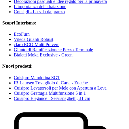
Decorazioni pasquali e idee regalo per la primavera
L'importanza dell'idratazione
Consigli - La sala da pranzo
Scopri Interismo:
EcoFurn
Vileda Guanti Robust
claro ECO Multi Polvere
Giunto di Ramificazione e Pezzo Terminale
Bialetti Moka Exclusive - Green
Nuovi prodotti:
Cuisipro Mandolina SGT
IB Laursen Tovagliolo di Carta - Zucche
Cuisipro Levatorsoli per Mele con Apertura a Leva
Cuisipro Grattugia Multifunzione 5 in 1
Cuisipro Elegance - Servispaghetti, 31 cm