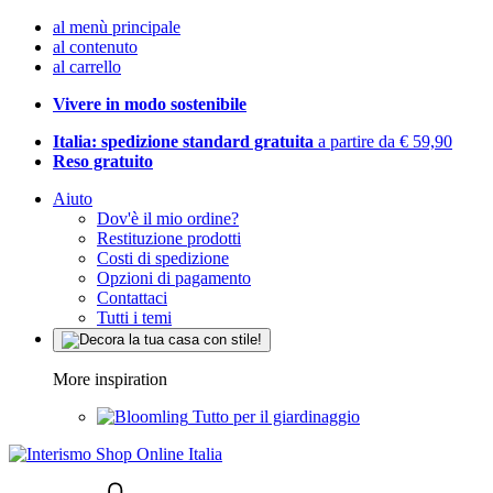
al menù principale
al contenuto
al carrello
Vivere in modo sostenibile
Italia: spedizione standard gratuita
a partire da € 59,90
Reso gratuito
Aiuto
Dov'è il mio ordine?
Restituzione prodotti
Costi di spedizione
Opzioni di pagamento
Contattaci
Tutti i temi
More inspiration
Tutto per il giardinaggio