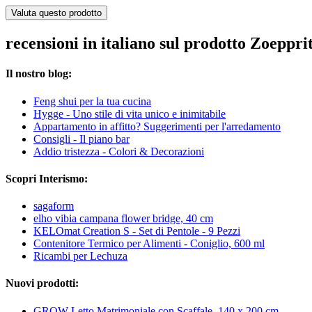
Valuta questo prodotto
recensioni in italiano sul prodotto Zoeppri
Il nostro blog:
Feng shui per la tua cucina
Hygge - Uno stile di vita unico e inimitabile
Appartamento in affitto? Suggerimenti per l'arredamento
Consigli - Il piano bar
Addio tristezza - Colori & Decorazioni
Scopri Interismo:
sagaform
elho vibia campana flower bridge, 40 cm
KELOmat Creation S - Set di Pentole - 9 Pezzi
Contenitore Termico per Alimenti - Coniglio, 600 ml
Ricambi per Lechuza
Nuovi prodotti:
GROW Letto Matrimoniale con Scaffale, 140 x 200 cm