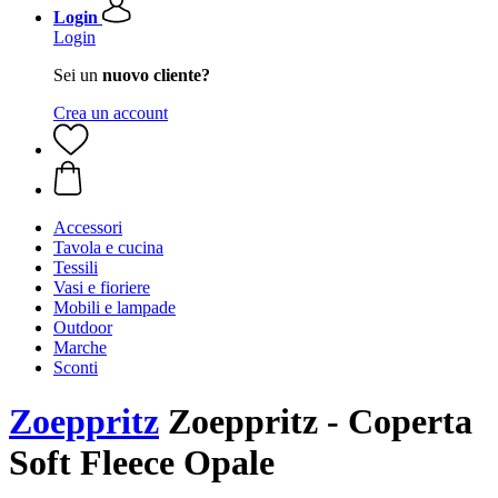
Login
Login
Sei un
nuovo cliente?
Crea un account
Accessori
Tavola e cucina
Tessili
Vasi e fioriere
Mobili e lampade
Outdoor
Marche
Sconti
Zoeppritz
Zoeppritz - Coperta
Soft Fleece Opale