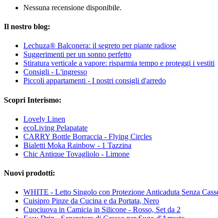
Nessuna recensione disponibile.
Il nostro blog:
Lechuza® Balconera: il segreto per piante radiose
Suggerimenti per un sonno perfetto
Stiratura verticale a vapore: risparmia tempo e proteggi i vestiti
Consigli - L'ingresso
Piccoli appartamenti - I nostri consigli d'arredo
Scopri Interismo:
Lovely Linen
ecoLiving Pelapatate
CARRY Bottle Borraccia - Flying Circles
Bialetti Moka Rainbow - 1 Tazzina
Chic Antique Tovagliolo - Limone
Nuovi prodotti:
WHITE - Letto Singolo con Protezione Anticaduta Senza Casse
Cuisipro Pinze da Cucina e da Portata, Nero
Cuociuova in Camicia in Silicone - Rosso, Set da 2