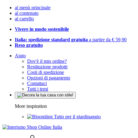
al menù principale
al contenuto
al carrello
Vivere in modo sostenibile
Italia: spedizione standard gratuita
a partire da € 59,90
Reso gratuito
Aiuto
Dov'è il mio ordine?
Restituzione prodotti
Costi di spedizione
Opzioni di pagamento
Contattaci
Tutti i temi
More inspiration
Tutto per il giardinaggio