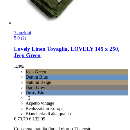
7 opzioni
5.0 (2)
Lovely Linen
Tovaglia, LOVELY 145 x 250,
Jeep Green
-40%
Jeep Green
Denim Blue
Natural Beige
Dark Grey
Dusty Blue
+2
Aspetto vintage
Realizzata in Europa
Biancheria di alta qualità
€ 79,79
€ 132,99
Consegna gratuita fino al giorno 11 agosto