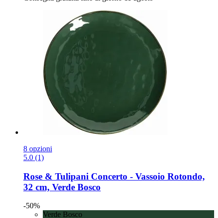
8 opzioni
5.0 (1)
Rose & Tulipani
Concerto -​ Vassoio Rotondo,
32 cm, Verde Bosco
-50%
Verde Bosco