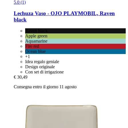
5.0 (1)
Lechuza
Vaso -​ OJO PLAYMOBIL, Raven
black
Raven black
Apple green
Aquamarine
Fire red
Ocean blue
+1
Idea regalo geniale
Design originale
Con set di irrigazione
€ 30,49
Consegna entro il giorno 11 agosto