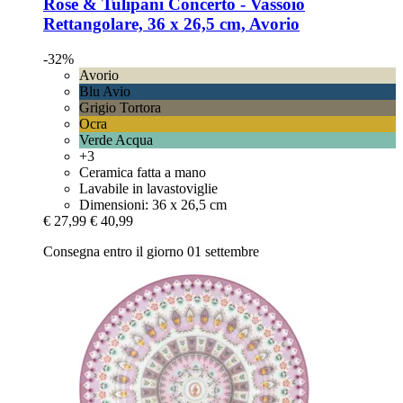
Rose & Tulipani
Concerto -​ Vassoio
Rettangolare, 36 x 26,5 cm, Avorio
-32%
Avorio
Blu Avio
Grigio Tortora
Ocra
Verde Acqua
+3
Ceramica fatta a mano
Lavabile in lavastoviglie
Dimensioni: 36 x 26,5 cm
€ 27,99
€ 40,99
Consegna entro il giorno 01 settembre