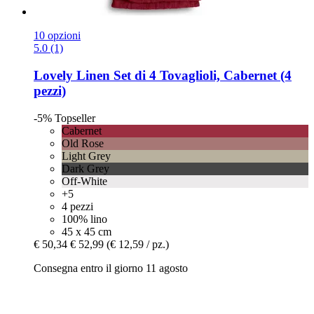
10 opzioni
5.0 (1)
Lovely Linen
Set di 4 Tovaglioli, Cabernet (4
pezzi)
-5%
Topseller
Cabernet
Old Rose
Light Grey
Dark Grey
Off-White
+5
4 pezzi
100% lino
45 x 45 cm
€ 50,34
€ 52,99
(€ 12,59 / pz.)
Consegna entro il giorno 11 agosto