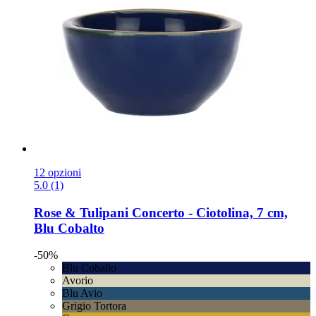
12 opzioni
5.0 (1)
Rose & Tulipani
Concerto -​ Ciotolina, 7 cm,
Blu Cobalto
-50%
Blu Cobalto
Avorio
Blu Avio
Grigio Tortora