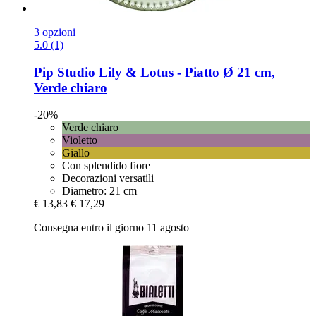
3 opzioni
5.0 (1)
Pip Studio
Lily & Lotus -​ Piatto Ø 21 cm,
Verde chiaro
-20%
Verde chiaro
Violetto
Giallo
Con splendido fiore
Decorazioni versatili
Diametro: 21 cm
€ 13,83
€ 17,29
Consegna entro il giorno 11 agosto