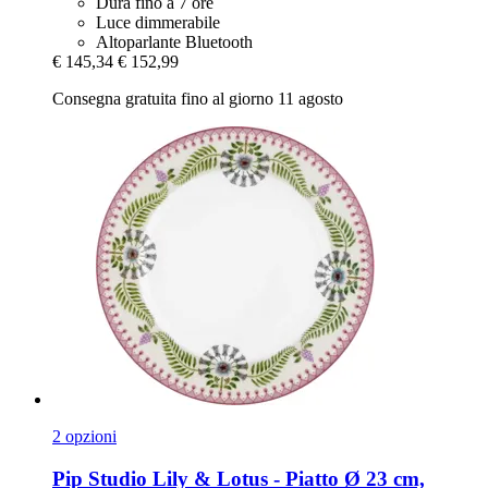
Dura fino a 7 ore
Luce dimmerabile
Altoparlante Bluetooth
€ 145,34
€ 152,99
Consegna gratuita fino al giorno 11 agosto
2 opzioni
Pip Studio
Lily & Lotus -​ Piatto Ø 23 cm,