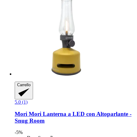
Carrello
5.0 (1)
Mori Mori
Lanterna a LED con Altoparlante -​
Snug Room
-5%