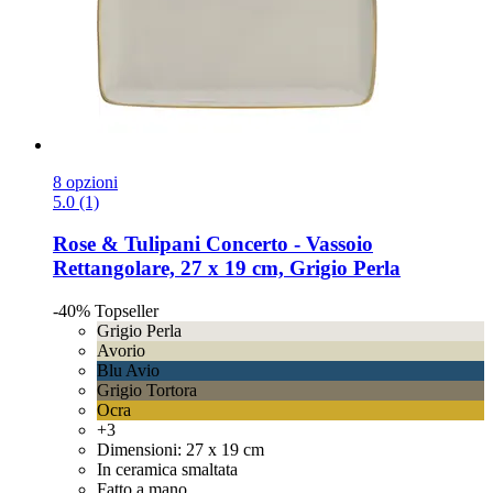
8 opzioni
5.0 (1)
Rose & Tulipani
Concerto -​ Vassoio
Rettangolare, 27 x 19 cm, Grigio Perla
-40%
Topseller
Grigio Perla
Avorio
Blu Avio
Grigio Tortora
Ocra
+3
Dimensioni: 27 x 19 cm
In ceramica smaltata
Fatto a mano