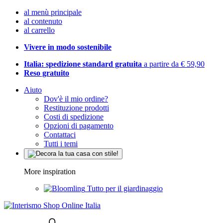
al menù principale
al contenuto
al carrello
Vivere in modo sostenibile
Italia: spedizione standard gratuita
a partire da € 59,90
Reso gratuito
Aiuto
Dov'è il mio ordine?
Restituzione prodotti
Costi di spedizione
Opzioni di pagamento
Contattaci
Tutti i temi
More inspiration
Tutto per il giardinaggio