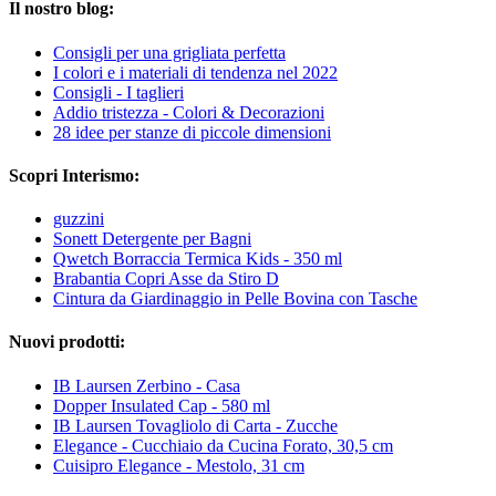
Il nostro blog:
Consigli per una grigliata perfetta
I colori e i materiali di tendenza nel 2022
Consigli - I taglieri
Addio tristezza - Colori & Decorazioni
28 idee per stanze di piccole dimensioni
Scopri Interismo:
guzzini
Sonett Detergente per Bagni
Qwetch Borraccia Termica Kids - 350 ml
Brabantia Copri Asse da Stiro D
Cintura da Giardinaggio in Pelle Bovina con Tasche
Nuovi prodotti:
IB Laursen Zerbino - Casa
Dopper Insulated Cap - 580 ml
IB Laursen Tovagliolo di Carta - Zucche
Elegance - Cucchiaio da Cucina Forato, 30,5 cm
Cuisipro Elegance - Mestolo, 31 cm