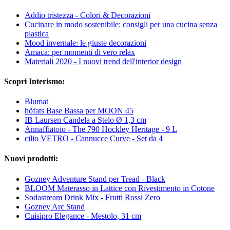
Addio tristezza - Colori & Decorazioni
Cucinare in modo sostenibile: consigli per una cucina senza
plastica
Mood invernale: le giuste decorazioni
Amaca: per momenti di vero relax
Materiali 2020 - I nuovi trend dell'interior design
Scopri Interismo:
Blumat
höfats Base Bassa per MOON 45
IB Laursen Candela a Stelo Ø 1,3 cm
Annaffiatoio - The 790 Hockley Heritage - 9 L
cilio VETRO - Cannucce Curve - Set da 4
Nuovi prodotti:
Gozney Adventure Stand per Tread - Black
BLOOM Materasso in Lattice con Rivestimento in Cotone
Sodastream Drink Mix - Frutti Rossi Zero
Gozney Arc Stand
Cuisipro Elegance - Mestolo, 31 cm