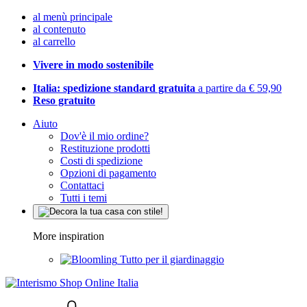
al menù principale
al contenuto
al carrello
Vivere in modo sostenibile
Italia: spedizione standard gratuita
a partire da € 59,90
Reso gratuito
Aiuto
Dov'è il mio ordine?
Restituzione prodotti
Costi di spedizione
Opzioni di pagamento
Contattaci
Tutti i temi
More inspiration
Tutto per il giardinaggio