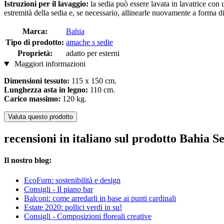
Istruzioni per il lavaggio:
la sedia può essere lavata in lavatrice con 
estremità della sedia e, se necessario, allinearle nuovamente a forma 
Marca:
Bahia
Tipo di prodotto:
amache s sedie
Proprietà:
adatto per esterni
Maggiori informazioni
Dimensioni tessuto:
115 x 150 cm.
Lunghezza asta in legno:
110 cm.
Carico massimo:
120 kg.
Valuta questo prodotto
recensioni in italiano sul prodotto Bahia S
Il nostro blog:
EcoFurn: sostenibilità e design
Consigli - Il piano bar
Balconi: come arredarli in base ai punti cardinali
Estate 2020: pollici verdi in su!
Consigli - Composizioni floreali creative