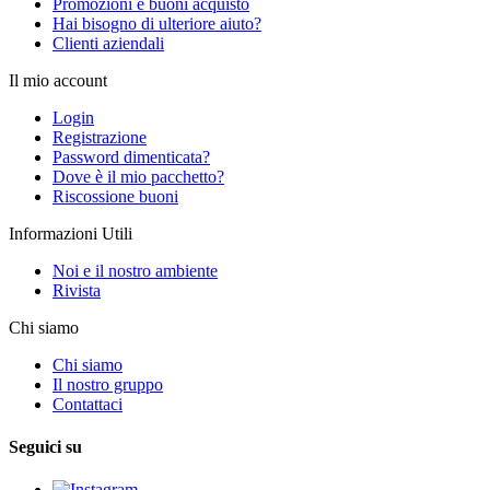
Promozioni e buoni acquisto
Hai bisogno di ulteriore aiuto?
Clienti aziendali
Il mio account
Login
Registrazione
Password dimenticata?
Dove è il mio pacchetto?
Riscossione buoni
Informazioni Utili
Noi e il nostro ambiente
Rivista
Chi siamo
Chi siamo
Il nostro gruppo
Contattaci
Seguici su