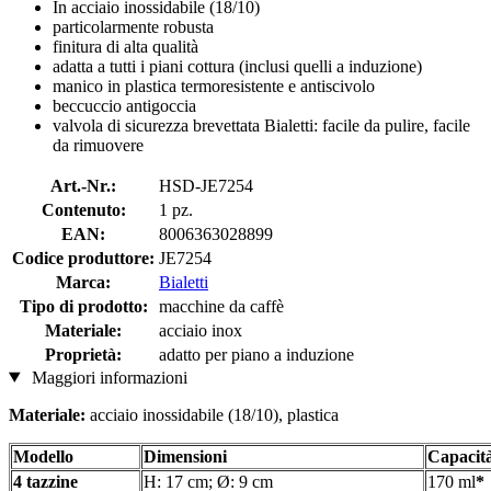
In acciaio inossidabile (18/10)
particolarmente robusta
finitura di alta qualità
adatta a tutti i piani cottura (inclusi quelli a induzione)
manico in plastica termoresistente e antiscivolo
beccuccio antigoccia
valvola di sicurezza brevettata Bialetti: facile da pulire, facile
da rimuovere
Art.-Nr.:
HSD-JE7254
Contenuto:
1 pz.
EAN:
8006363028899
Codice produttore:
JE7254
Marca:
Bialetti
Tipo di prodotto:
macchine da caffè
Materiale:
acciaio inox
Proprietà:
adatto per piano a induzione
Maggiori informazioni
Materiale:
acciaio inossidabile (18/10), plastica
Modello
Dimensioni
Capacit
4 tazzine
H: 17 cm; Ø: 9 cm
170 ml
*