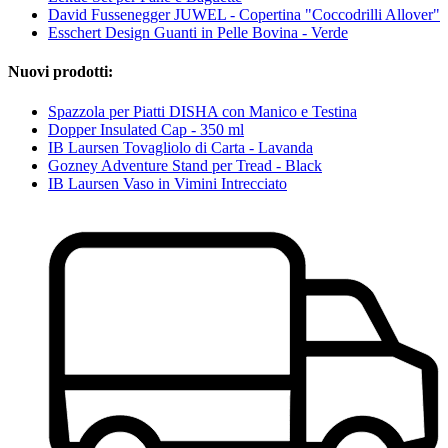
David Fussenegger JUWEL - Copertina "Coccodrilli Allover"
Esschert Design Guanti in Pelle Bovina - Verde
Nuovi prodotti:
Spazzola per Piatti DISHA con Manico e Testina
Dopper Insulated Cap - 350 ml
IB Laursen Tovagliolo di Carta - Lavanda
Gozney Adventure Stand per Tread - Black
IB Laursen Vaso in Vimini Intrecciato