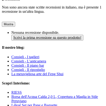
Non sono ancora state scritte recensioni in italiano, ma è presente 1
recensione in un'altra lingua.
Mostra
Nessuna recensione disponibile.
Scrivi la prima recensione su questo prodotto!
Il nostro blog:
Consigli - I taglieri
Consigli - L'anticamera
Consigli - Il piano bar
Consigli - Il ripostiglio
La meravigliosa arte del Feng Shui
Scopri Interismo:
RIESS
Borsa dell'Acqua Calda 2,0 L, Copertura a Maglia in Stile
Peruviano
Lékué Set per Pane e Baguette