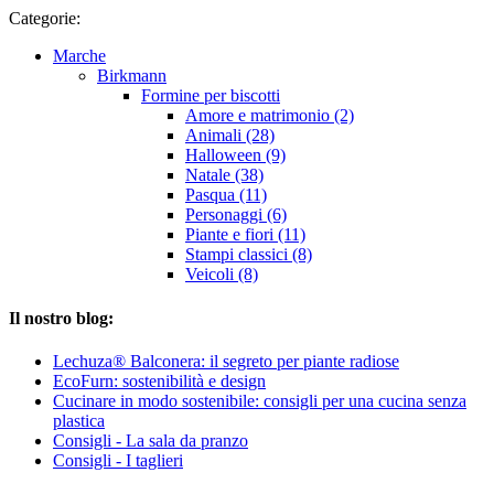
Categorie:
Marche
Birkmann
Formine per biscotti
Amore e matrimonio (2)
Animali (28)
Halloween (9)
Natale (38)
Pasqua (11)
Personaggi (6)
Piante e fiori (11)
Stampi classici (8)
Veicoli (8)
Il nostro blog:
Lechuza® Balconera: il segreto per piante radiose
EcoFurn: sostenibilità e design
Cucinare in modo sostenibile: consigli per una cucina senza
plastica
Consigli - La sala da pranzo
Consigli - I taglieri