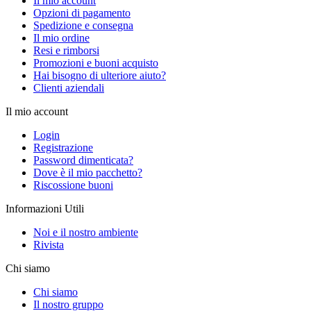
Il mio account
Opzioni di pagamento
Spedizione e consegna
Il mio ordine
Resi e rimborsi
Promozioni e buoni acquisto
Hai bisogno di ulteriore aiuto?
Clienti aziendali
Il mio account
Login
Registrazione
Password dimenticata?
Dove è il mio pacchetto?
Riscossione buoni
Informazioni Utili
Noi e il nostro ambiente
Rivista
Chi siamo
Chi siamo
Il nostro gruppo