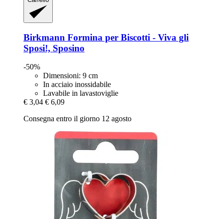
Birkmann
Formina per Biscotti -​ Viva gli
Sposi!, Sposino
-50%
Dimensioni: 9 cm
In acciaio inossidabile
Lavabile in lavastoviglie
€ 3,04
€ 6,09
Consegna entro il giorno 12 agosto