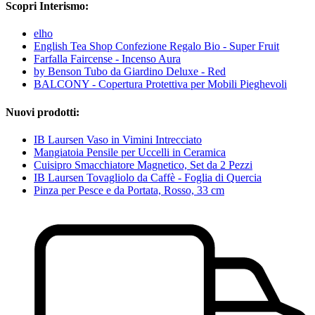
Scopri Interismo:
elho
English Tea Shop Confezione Regalo Bio - Super Fruit
Farfalla Faircense - Incenso Aura
by Benson Tubo da Giardino Deluxe - Red
BALCONY - Copertura Protettiva per Mobili Pieghevoli
Nuovi prodotti:
IB Laursen Vaso in Vimini Intrecciato
Mangiatoia Pensile per Uccelli in Ceramica
Cuisipro Smacchiatore Magnetico, Set da 2 Pezzi
IB Laursen Tovagliolo da Caffè - Foglia di Quercia
Pinza per Pesce e da Portata, Rosso, 33 cm