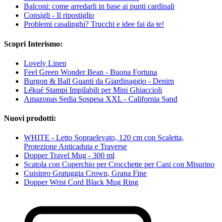
Balconi: come arredarli in base ai punti cardinali
Consigli - Il ripostiglio
Problemi casalinghi? Trucchi e idee fai da te!
Scopri Interismo:
Lovely Linen
Feel Green Wonder Bean - Buona Fortuna
Burgon & Ball Guanti da Giardinaggio - Denim
Lékué Stampi Impilabili per Mini Ghiaccioli
Amazonas Sedia Sospesa XXL - California Sand
Nuovi prodotti:
WHITE - Letto Sopraelevato, 120 cm con Scaletta,
Protezione Anticaduta e Traverse
Dopper Travel Mug - 300 ml
Scatola con Coperchio per Crocchette per Cani con Misurino
Cuisipro Gratuggia Crown, Grana Fine
Dopper Wrist Cord Black Mug Ring