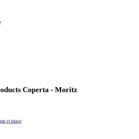
e
Products Coperta - Moritz
ggi ci piace