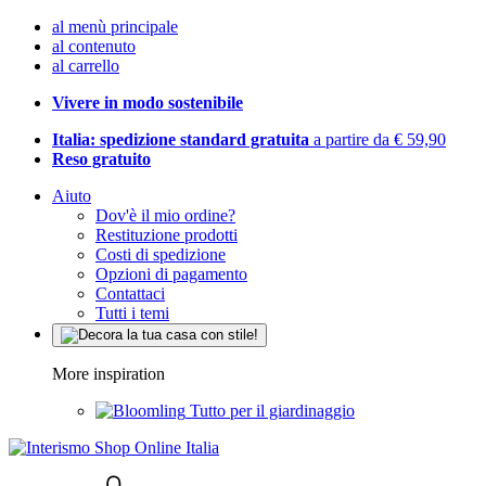
al menù principale
al contenuto
al carrello
Vivere in modo sostenibile
Italia: spedizione standard gratuita
a partire da € 59,90
Reso gratuito
Aiuto
Dov'è il mio ordine?
Restituzione prodotti
Costi di spedizione
Opzioni di pagamento
Contattaci
Tutti i temi
More inspiration
Tutto per il giardinaggio