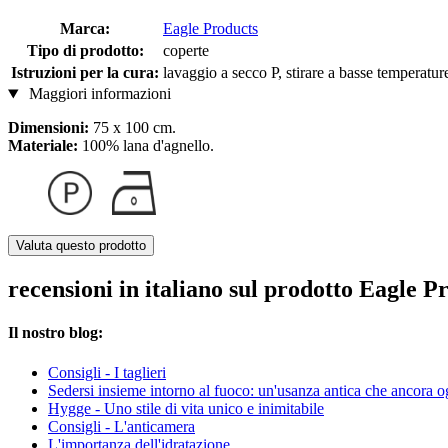
Marca:
Eagle Products
Tipo di prodotto:
coperte
Istruzioni per la cura:
lavaggio a secco P, stirare a basse temperatur
Maggiori informazioni
Dimensioni:
75 x 100 cm.
Materiale:
100% lana d'agnello.
Valuta questo prodotto
recensioni in italiano sul prodotto Eagle 
Il nostro blog:
Consigli - I taglieri
Sedersi insieme intorno al fuoco: un'usanza antica che ancora o
Hygge - Uno stile di vita unico e inimitabile
Consigli - L'anticamera
L'importanza dell'idratazione