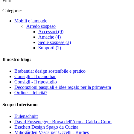
Filtri
Categorie:
Mobili e lampade
Arredo sospeso
Accessori (9)
Amache (4)
Sedie sospese (3)
Supporti (2)
Il nostro blog:
Brabantia: design sostenibile e pratico
Consigli - Il piano bar
Consigli - Il ripostiglio
Decorazioni pasquali e idee regalo per la primavera
Ordine = felicità?
Scopri Interismo:
Eulenschnitt
David Fussenegger Borsa dell'Acqua Calda - Cuori
Esschert Design Spago da Cucina
Miljögården Vasca per Uccelli - Birdies