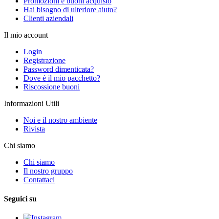
Promozioni e buoni acquisto
Hai bisogno di ulteriore aiuto?
Clienti aziendali
Il mio account
Login
Registrazione
Password dimenticata?
Dove è il mio pacchetto?
Riscossione buoni
Informazioni Utili
Noi e il nostro ambiente
Rivista
Chi siamo
Chi siamo
Il nostro gruppo
Contattaci
Seguici su