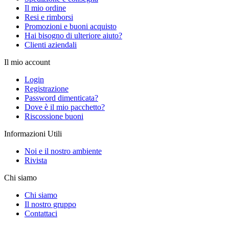
Il mio ordine
Resi e rimborsi
Promozioni e buoni acquisto
Hai bisogno di ulteriore aiuto?
Clienti aziendali
Il mio account
Login
Registrazione
Password dimenticata?
Dove è il mio pacchetto?
Riscossione buoni
Informazioni Utili
Noi e il nostro ambiente
Rivista
Chi siamo
Chi siamo
Il nostro gruppo
Contattaci