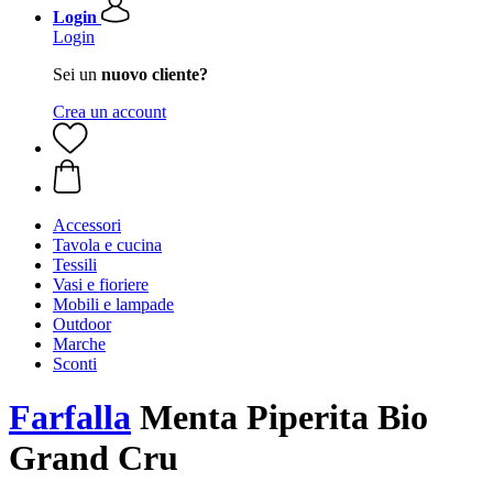
Login
Login
Sei un
nuovo cliente?
Crea un account
Accessori
Tavola e cucina
Tessili
Vasi e fioriere
Mobili e lampade
Outdoor
Marche
Sconti
Farfalla
Menta Piperita Bio
Grand Cru