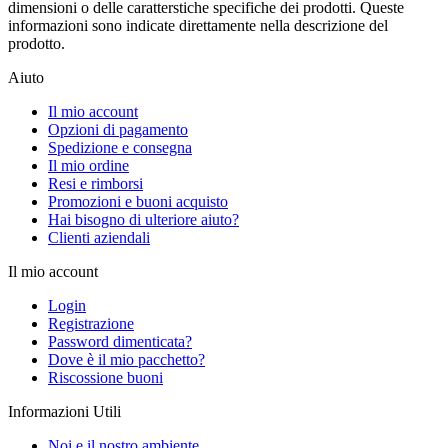
dimensioni o delle caratterstiche specifiche dei prodotti. Queste
informazioni sono indicate direttamente nella descrizione del
prodotto.
Aiuto
Il mio account
Opzioni di pagamento
Spedizione e consegna
Il mio ordine
Resi e rimborsi
Promozioni e buoni acquisto
Hai bisogno di ulteriore aiuto?
Clienti aziendali
Il mio account
Login
Registrazione
Password dimenticata?
Dove è il mio pacchetto?
Riscossione buoni
Informazioni Utili
Noi e il nostro ambiente