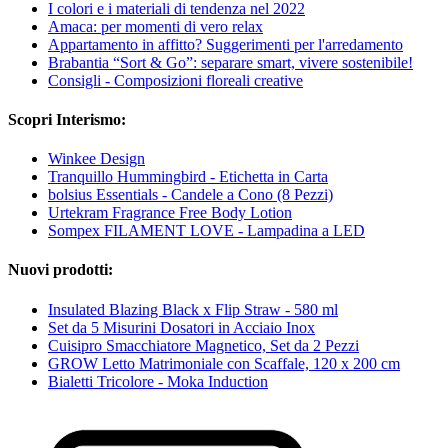
I colori e i materiali di tendenza nel 2022
Amaca: per momenti di vero relax
Appartamento in affitto? Suggerimenti per l'arredamento
Brabantia “Sort & Go”: separare smart, vivere sostenibile!
Consigli - Composizioni floreali creative
Scopri Interismo:
Winkee Design
Tranquillo Hummingbird - Etichetta in Carta
bolsius Essentials - Candele a Cono (8 Pezzi)
Urtekram Fragrance Free Body Lotion
Sompex FILAMENT LOVE - Lampadina a LED
Nuovi prodotti:
Insulated Blazing Black x Flip Straw - 580 ml
Set da 5 Misurini Dosatori in Acciaio Inox
Cuisipro Smacchiatore Magnetico, Set da 2 Pezzi
GROW Letto Matrimoniale con Scaffale, 120 x 200 cm
Bialetti Tricolore - Moka Induction