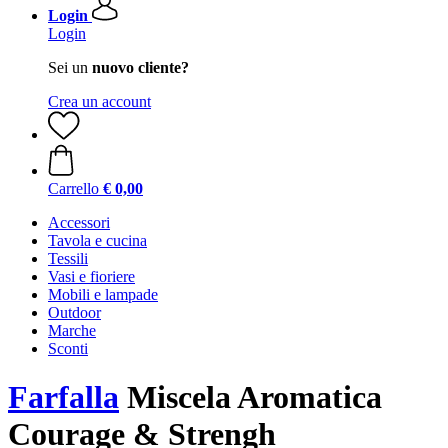
Login
Login
Sei un
nuovo cliente?
Crea un account
Carrello
€ 0,00
Accessori
Tavola e cucina
Tessili
Vasi e fioriere
Mobili e lampade
Outdoor
Marche
Sconti
Farfalla
Miscela Aromatica
Courage & Strengh