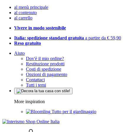
al menù principale
al contenuto
al carrello
Vivere in modo sostenibile
Italia: spedizione standard gratuita
a partire da € 59,90
Reso gratuito
Aiuto
Dov'è il mio ordine?
Restituzione prodotti
Costi di spedizione
Opzioni di pagamento
Contattaci
Tutti i temi
More inspiration
Tutto per il giardinaggio