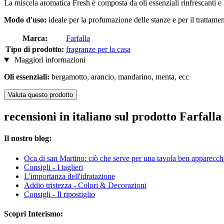
La miscela aromatica Fresh è composta da oli essenziali rinfrescanti e
Modo d'uso:
ideale per la profumazione delle stanze e per il trattame
Marca:
Farfalla
Tipo di prodotto:
fragranze per la casa
Maggiori informazioni
Oli essenziali:
bergamotto, arancio, mandarino, menta, ecc
Valuta questo prodotto
recensioni in italiano sul prodotto Farfal
Il nostro blog:
Oca di san Martino: ciò che serve per una tavola ben apparecch
Consigli - I taglieri
L'importanza dell'idratazione
Addio tristezza - Colori & Decorazioni
Consigli - Il ripostiglio
Scopri Interismo: