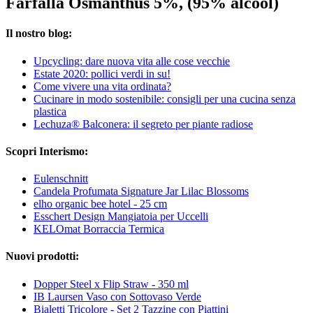
Farfalla Osmanthus 5%, (95% alcool)
Il nostro blog:
Upcycling: dare nuova vita alle cose vecchie
Estate 2020: pollici verdi in su!
Come vivere una vita ordinata?
Cucinare in modo sostenibile: consigli per una cucina senza
plastica
Lechuza® Balconera: il segreto per piante radiose
Scopri Interismo:
Eulenschnitt
Candela Profumata Signature Jar Lilac Blossoms
elho organic bee hotel - 25 cm
Esschert Design Mangiatoia per Uccelli
KELOmat Borraccia Termica
Nuovi prodotti:
Dopper Steel x Flip Straw - 350 ml
IB Laursen Vaso con Sottovaso Verde
Bialetti Tricolore - Set 2 Tazzine con Piattini