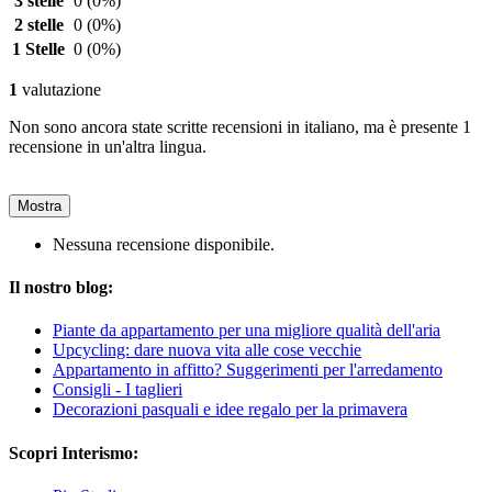
3 stelle
0
(0%)
2 stelle
0
(0%)
1 Stelle
0
(0%)
1
valutazione
Non sono ancora state scritte recensioni in italiano, ma è presente 1
recensione in un'altra lingua.
Mostra
Nessuna recensione disponibile.
Il nostro blog:
Piante da appartamento per una migliore qualità dell'aria
Upcycling: dare nuova vita alle cose vecchie
Appartamento in affitto? Suggerimenti per l'arredamento
Consigli - I taglieri
Decorazioni pasquali e idee regalo per la primavera
Scopri Interismo: