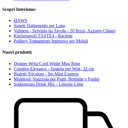
Scopri Interismo:
HAWS
Sonett Trattamento per Lana
Valmera - Servizio da Tavola - 20 Pezzi, Azzurro Chiaro
Küchenprofi TASTE4 - Raclette
Poliboy Trattamento Intensivo per Mobili
Nuovi prodotti:
Dopper Wrist Cord White Mug Ring
Cuisipro Elegance - Spatola per Wok, 32 cm
Bialetti Tricolore - Set Mini Express
Multitool: Spazzola per Piatti, Bottiglie e Fughe
Sodastream Drink Mix - Limone-Lime