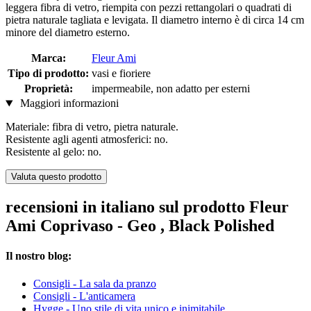
leggera fibra di vetro, riempita con pezzi rettangolari o quadrati di
pietra naturale tagliata e levigata. Il diametro interno è di circa 14 cm
minore del diametro esterno.
Marca:
Fleur Ami
Tipo di prodotto:
vasi e fioriere
Proprietà:
impermeabile, non adatto per esterni
Maggiori informazioni
Materiale: fibra di vetro, pietra naturale.
Resistente agli agenti atmosferici: no.
Resistente al gelo: no.
Valuta questo prodotto
recensioni in italiano sul prodotto Fleur
Ami Coprivaso - Geo , Black Polished
Il nostro blog:
Consigli - La sala da pranzo
Consigli - L'anticamera
Hygge - Uno stile di vita unico e inimitabile