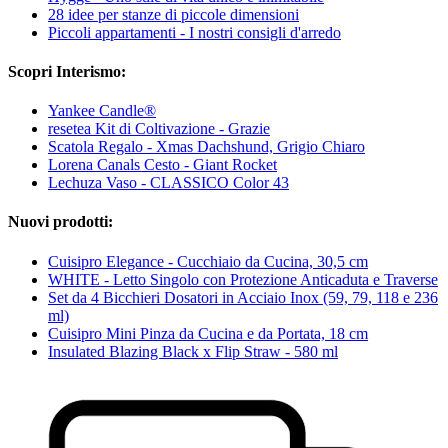
28 idee per stanze di piccole dimensioni
Piccoli appartamenti - I nostri consigli d'arredo
Scopri Interismo:
Yankee Candle®
resetea Kit di Coltivazione - Grazie
Scatola Regalo - Xmas Dachshund, Grigio Chiaro
Lorena Canals Cesto - Giant Rocket
Lechuza Vaso - CLASSICO Color 43
Nuovi prodotti:
Cuisipro Elegance - Cucchiaio da Cucina, 30,5 cm
WHITE - Letto Singolo con Protezione Anticaduta e Traverse
Set da 4 Bicchieri Dosatori in Acciaio Inox (59, 79, 118 e 236
ml)
Cuisipro Mini Pinza da Cucina e da Portata, 18 cm
Insulated Blazing Black x Flip Straw - 580 ml