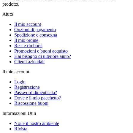
prodotto.
Aiuto
Il mio account
Opzioni di pagamento
Spedizione e consegna
Il mio ordine
Resi e rimborsi
Promozioni e buoni acquisto
Hai bisogno di ulteriore aiuto?
Clienti aziendali
Il mio account
Login
Registrazione
Password dimenticata?
Dove è il mio pacchetto?
Riscossione buoni
Informazioni Utili
Noi e il nostro ambiente
Rivista