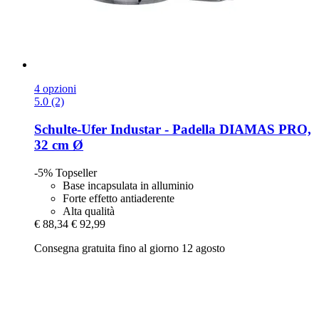
4 opzioni
5.0 (2)
Schulte-Ufer
Industar -​ Padella DIAMAS PRO,
32 cm Ø
-5%
Topseller
Base incapsulata in alluminio
Forte effetto antiaderente
Alta qualità
€ 88,34
€ 92,99
Consegna gratuita fino al giorno 12 agosto